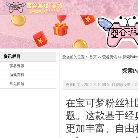
资讯栏目
您当前的位置：
首页
萤谷资讯
探索Pok
>>
>>
萤谷资讯
探索P
游戏百科
常见问题
更新时间：2026-06-10 09:54:11 阅读次数：75
在宝可梦粉丝社区
题。这款基于经
更加丰富、自由