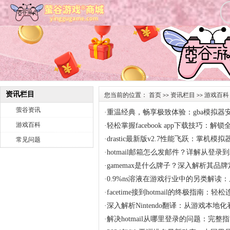
资讯栏目
您当前的位置：
首页
资讯栏目
游戏百科
>>
>>
萤谷资讯
·
重温经典，畅享极致体验：gba模拟器
游戏百科
·
轻松掌握facebook app下载技巧
·
drastic最新版v2.7性能飞跃：掌
常见问题
·
hotmail邮箱怎么发邮件？详解从登
·
gamemax是什么牌子？深入解析其品
·
0.9%ns溶液在游戏行业中的另类解
·
facetime接到hotmail的终极指
·
深入解析Nintendo翻译：从游戏本
·
解决hotmail从哪里登录的问题：完