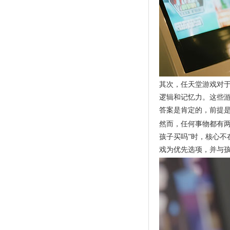
其次，任天堂游戏对
逻辑和记忆力。这些游
答案是肯定的，前提
然而，任何事物都有
孩子买吗”时，核心不
戏为优先选项，并与