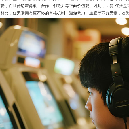
爱，而且传递着勇敢、合作、创造力等正向价值观。因此，回答“任天堂
台相比，任天堂拥有更严格的审核机制，避免暴力、血腥等不良元素，这