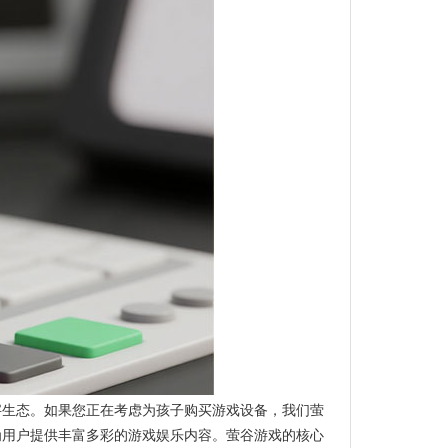
字生态。如果您正在考虑为孩子购买游戏设备，我们萤
为用户提供丰富多彩的游戏娱乐内容。萤谷游戏的核心