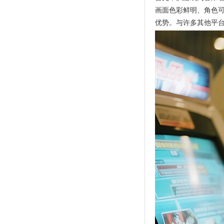
画面色彩鲜明、角色可
优势。与许多其他平