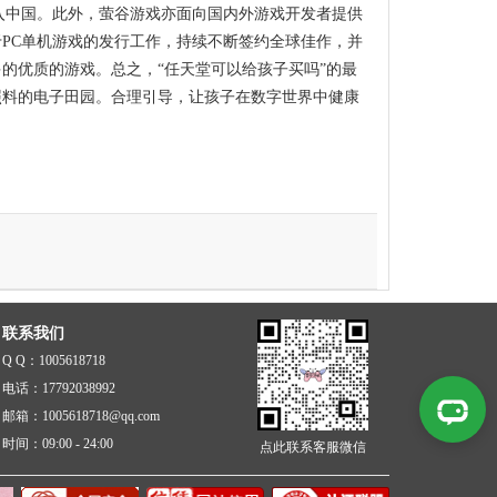
入中国。此外，萤谷游戏亦面向国内外游戏开发者提供
PC单机游戏的发行工作，持续不断签约全球佳作，并
的优质的游戏。总之，“任天堂可以给孩子买吗”的最
照料的电子田园。合理引导，让孩子在数字世界中健康
联系我们
Q Q：1005618718
电话：17792038992
邮箱：1005618718@qq.com
时间：09:00 - 24:00
点此联系客服微信