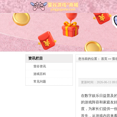
资讯栏目
您当前的位置：
首页
萤
>>
萤谷资讯
游戏百科
常见问题
更新时间：2026-06-11 09
在数字娱乐日益普及
的游戏阵容和家庭友
度，为家长们提供一
首先，从游戏内容来看