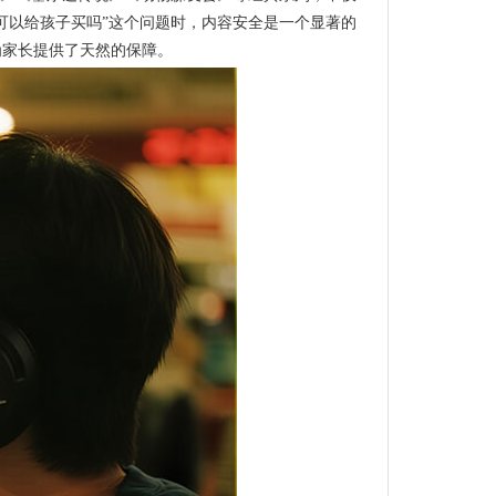
可以给孩子买吗”这个问题时，内容安全是一个显著的
为家长提供了天然的保障。