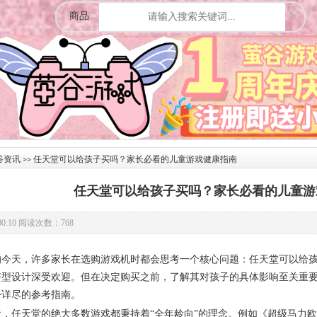
商品
谷资讯
任天堂可以给孩子买吗？家长必看的儿童游戏健康指南
>>
任天堂可以给孩子买吗？家长必看的儿童游
:00:10 阅读次数：768
的今天，许多家长在选购游戏机时都会思考一个核心问题：任天堂可以给
好型设计深受欢迎。但在决定购买之前，了解其对孩子的具体影响至关重
份详尽的参考指南。
，任天堂的绝大多数游戏都秉持着“全年龄向”的理念。例如《超级马力