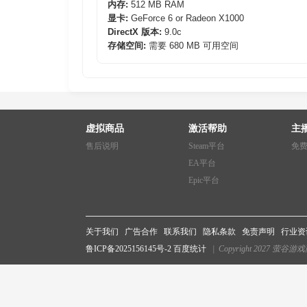
内存:
512 MB RAM
显卡:
GeForce 6 or Radeon X1000
DirectX 版本:
9.0c
存储空间:
需要 680 MB 可用空间
虚拟商品
激活帮助
主
售后说明
Steam平台
免
EA平台
Epic平台
全新的叙述方式
Gorogoa
不仅是一款游戏，还是一件艺术品，它用充
精美的手绘游戏情节
Jason Roberts 精心制作了数千张极为精细的插画
关于我们
广告合作
联系我们
隐私条款
免责声明
行业资
鲁ICP备2025156145号-2
百度统计
| Copyright 2027 萤