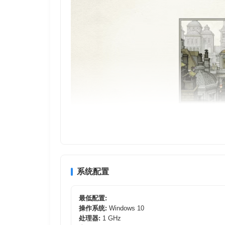
精美的手绘游戏情节
Jason Roberts 精心制作了数千张极为精细的插画
充满独特想象力的谜团
Gorogoa
的情节设计均为原创，游戏中有多个细节丰
系统配置
简单，内容却复杂有趣。
最低配置:
操作系统:
Windows 10
处理器:
1 GHz